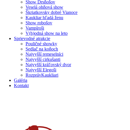
Show Drsňošov
Veselá ohňová show
Škriatkovsky dobré Vianoce
Kaukliar hľadá ženu
Show robošov
Vampíroši
V(h)odná show na leto
Sprievodné atrakcie
Pouličné showky
Sedlač na koňoch
Najvyšší remeselníci
Najvyšší cirkušanti
Najvyšší kráľovský dvor
Najvyšší Elegoši
RozprávKaukliari
Galéria
Kontakt