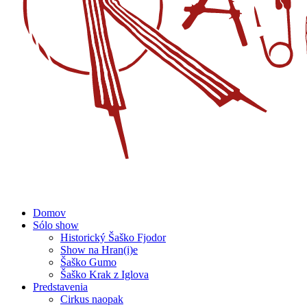
Domov
Sólo show
Historický Šaško Fjodor
Show na Hran(i)e
Šaško Gumo
Šaško Krak z Iglova
Predstavenia
Cirkus naopak