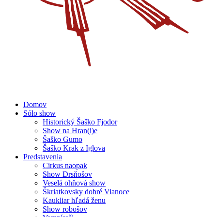
Domov
Sólo show
Historický Šaško Fjodor
Show na Hran(i)e
Šaško Gumo
Šaško Krak z Iglova
Predstavenia
Cirkus naopak
Show Drsňošov
Veselá ohňová show
Škriatkovsky dobré Vianoce
Kaukliar hľadá ženu
Show robošov