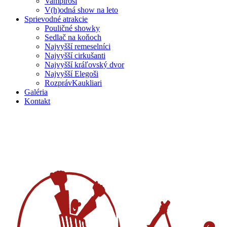
Vampíroši
V(h)odná show na leto
Sprievodné atrakcie
Pouličné showky
Sedlač na koňoch
Najvyšší remeselníci
Najvyšší cirkušanti
Najvyšší kráľovský dvor
Najvyšší Elegoši
RozprávKaukliari
Galéria
Kontakt