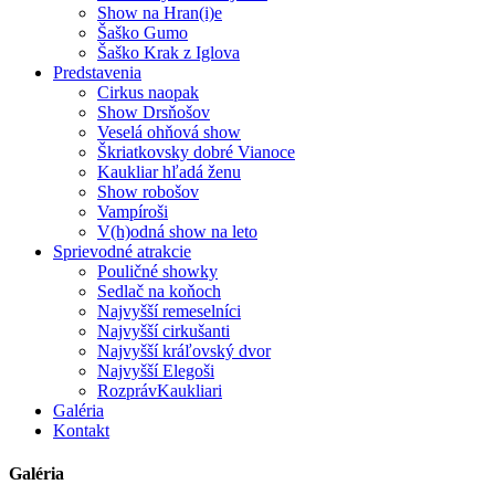
Show na Hran(i)e
Šaško Gumo
Šaško Krak z Iglova
Predstavenia
Cirkus naopak
Show Drsňošov
Veselá ohňová show
Škriatkovsky dobré Vianoce
Kaukliar hľadá ženu
Show robošov
Vampíroši
V(h)odná show na leto
Sprievodné atrakcie
Pouličné showky
Sedlač na koňoch
Najvyšší remeselníci
Najvyšší cirkušanti
Najvyšší kráľovský dvor
Najvyšší Elegoši
RozprávKaukliari
Galéria
Kontakt
Galéria