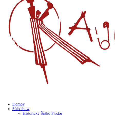
Domov
Sólo show
Historický Šaško Fjodor