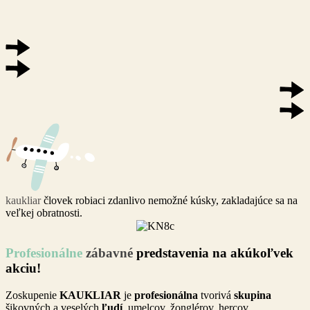
kaukliar
človek robiaci zdanlivo nemožné kúsky, zakladajúce sa na
veľkej obratnosti.
Profesionálne
zábavné
predstavenia na akúkoľvek
akciu!
Zoskupenie
KAUKLIAR
je
profesionálna
tvorivá
skupina
šikovných a veselých
ľudí
, umelcov, žonglérov, hercov,