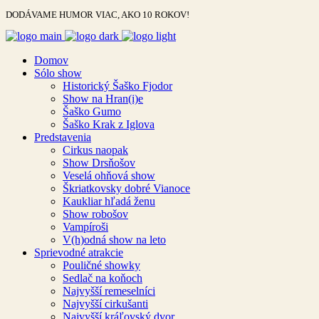
DODÁVAME HUMOR VIAC, AKO 10 ROKOV!
Domov
Sólo show
Historický Šaško Fjodor
Show na Hran(i)e
Šaško Gumo
Šaško Krak z Iglova
Predstavenia
Cirkus naopak
Show Drsňošov
Veselá ohňová show
Škriatkovsky dobré Vianoce
Kaukliar hľadá ženu
Show robošov
Vampíroši
V(h)odná show na leto
Sprievodné atrakcie
Pouličné showky
Sedlač na koňoch
Najvyšší remeselníci
Najvyšší cirkušanti
Najvyšší kráľovský dvor