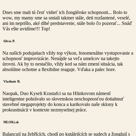
Dnes sme mali tú česť vidieť ich žonglérske schopnosti... Bolo to
wow, my mamy sme sa smiali takmer stále, deti rozšantené, veselé,
ani im neprišlo, aké dlhé predstavenie, stále bolo čo pozerať... Snáď
Vás ešte uvidíme!!! Top!
Silvia P.
Na našich podujatiach vždy top výkon, fenomenálne vystupovanie a
schopnosť improvizácie. Nenájde sa veľa umelcov na takejto
úrovni. Ak by to nestačilo, vždy ked sa nám zmení situácia, tak
absolútne ochotne a flexibilne reaguje. Vďaka a palec hore.
Vladimír B.
Naopak, Duo Kyseli Krastafci sa na Hlinkovom námestí
inteligentne pohrávalo so slovenskou neschopnosťou dotiahnuť
stavebné megaprojekty do konca a karikovalo naše sklony k
prokrastinácii v kontexte nezmyselnej práce.
MLOKi.sk
Balancují na žebřících, chodí po kutálejících se sudech a žonglují s