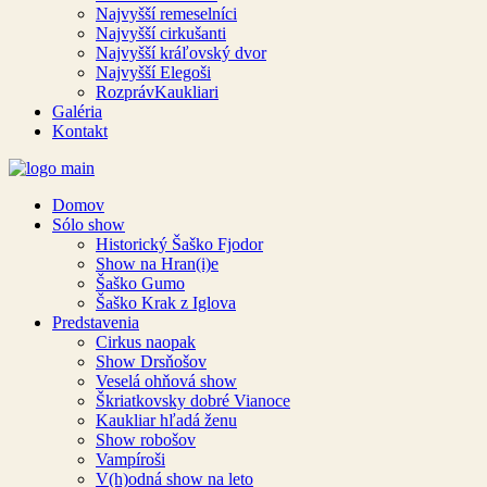
Najvyšší remeselníci
Najvyšší cirkušanti
Najvyšší kráľovský dvor
Najvyšší Elegoši
RozprávKaukliari
Galéria
Kontakt
Domov
Sólo show
Historický Šaško Fjodor
Show na Hran(i)e
Šaško Gumo
Šaško Krak z Iglova
Predstavenia
Cirkus naopak
Show Drsňošov
Veselá ohňová show
Škriatkovsky dobré Vianoce
Kaukliar hľadá ženu
Show robošov
Vampíroši
V(h)odná show na leto