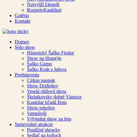
Najvyšší Elegoši
RozprávKaukliari
Galéria
Kontakt
Domov
Sólo show
Historický Šaško Fjodor
Show na Hran(i)e
Šaško Gumo
Šaško Krak z Iglova
Predstavenia
Cirkus naopak
Show Drsňošov
Veselá ohňová show
Škriatkovsky dobré Vianoce
Kaukliar hľadá ženu
Show robošov
Vampíroši
V(h)odná show na leto
Sprievodné atrakcie
Pouličné showky
Sedlač na koňoch