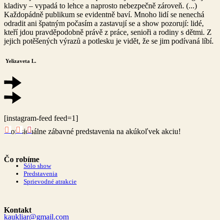
kladivy – vypadá to lehce a naprosto nebezpečně zároveň. (...)
Každopádně publikum se evidentně baví. Mnoho lidí se nenechá
odradit ani špatným počasím a zastavují se a show pozorují: lidé,
kteří jdou pravděpodobně právě z práce, senioři a rodiny s dětmi. Z
jejich potěšených výrazů a potlesku je vidět, že se jim podívaná líbí.
Yelizaveta L.
[instagram-feed feed=1]
Profesionálne zábavné predstavenia na akúkoľvek akciu!
Čo robíme
Sólo show
Predstavenia
Sprievodné atrakcie
Kontakt
kaukliar@gmail.com