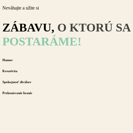
Neváhajte a užite si
ZÁBAVU,
O
KTORÚ
SA
POSTARÁME!
Humor
Kreativita
Spokojnosť divákov
Prekonávanie hraníc