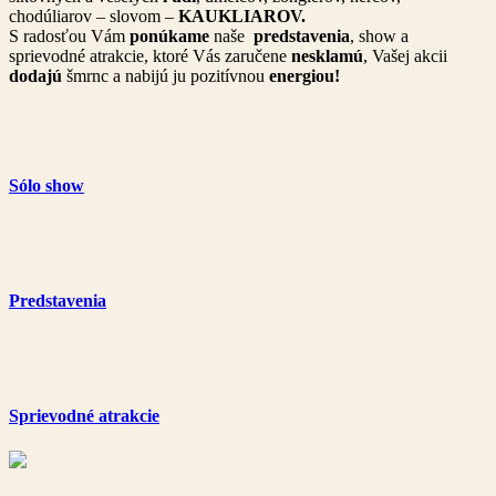
chodúliarov – slovom –
KAUKLIAROV.
S radosťou Vám
ponúkame
naše
predstavenia
, show a
sprievodné atrakcie, ktoré Vás zaručene
nesklamú
, Vašej akcii
dodajú
šmrnc a nabijú ju pozitívnou
energiou!
Sólo show
Predstavenia
Sprievodné atrakcie