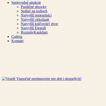
Sprievodné atrakcie
Pouličné showky
Sedlač na koňoch
Najvyšší remeselníci
Najvyšší cirkušanti
Najvyšší kráľovský dvor
Najvyšší Elegoši
RozprávKaukliari
Galéria
Kontakt