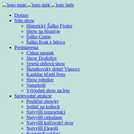
Domov
Sólo show
Historický Šaško Fjodor
Show na Hran(i)e
Šaško Gumo
Šaško Krak z Iglova
Predstavenia
Cirkus naopak
Show Drsňošov
Veselá ohňová show
Škriatkovsky dobré Vianoce
Kaukliar hľadá ženu
Show robošov
Vampíroši
V(h)odná show na leto
Sprievodné atrakcie
Pouličné showky
Sedlač na koňoch
Najvyšší remeselníci
Najvyšší cirkušanti
Najvyšší kráľovský dvor
Najvyšší Elegoši
RozprávKaukliari