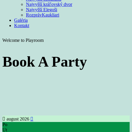
Najvyšší kráľovský dvor
Najvyšší Elegoši
RozprávKaukliari
Galéria
Kontakt
Welcome to Playroom
Book A Party
august 2026
Po
Ut