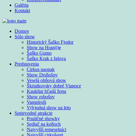
Galéria
Kontakt
Domov
Sólo show
Historický Šaško Fjodor
Show na Hran(i)e
Šaško Gumo
Šaško Krak z Iglova
Predstavenia
Cirkus naopak
Show Drsňošov
Veselá ohňová show
Škriatkovsky dobré Vianoce
Kaukliar hľadá ženu
Show robošov
Vampíroši
V(h)odná show na leto
Sprievodné atrakcie
Pouličné showky
Sedlač na koňoch
Najvyšší remeselníci
Najvyšší cirkušanti