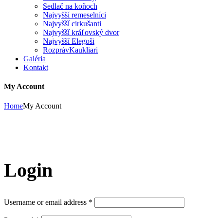
Sedlač na koňoch
Najvyšší remeselníci
Najvyšší cirkušanti
Najvyšší kráľovský dvor
Najvyšší Elegoši
RozprávKaukliari
Galéria
Kontakt
My Account
Home
My Account
Login
Username or email address
*