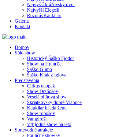
Najvyšší kráľovský dvor
Najvyšší Elegoši
RozprávKaukliari
Galéria
Kontakt
Domov
Sólo show
Historický Šaško Fjodor
Show na Hran(i)e
Šaško Gumo
Šaško Krak z Iglova
Predstavenia
Cirkus naopak
Show Drsňošov
Veselá ohňová show
Škriatkovsky dobré Vianoce
Kaukliar hľadá ženu
Show robošov
Vampíroši
V(h)odná show na leto
Sprievodné atrakcie
Pouličné showky