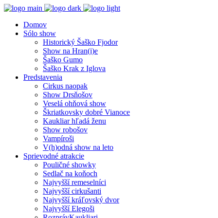
Domov
Sólo show
Historický Šaško Fjodor
Show na Hran(i)e
Šaško Gumo
Šaško Krak z Iglova
Predstavenia
Cirkus naopak
Show Drsňošov
Veselá ohňová show
Škriatkovsky dobré Vianoce
Kaukliar hľadá ženu
Show robošov
Vampíroši
V(h)odná show na leto
Sprievodné atrakcie
Pouličné showky
Sedlač na koňoch
Najvyšší remeselníci
Najvyšší cirkušanti
Najvyšší kráľovský dvor
Najvyšší Elegoši
RozprávKaukliari