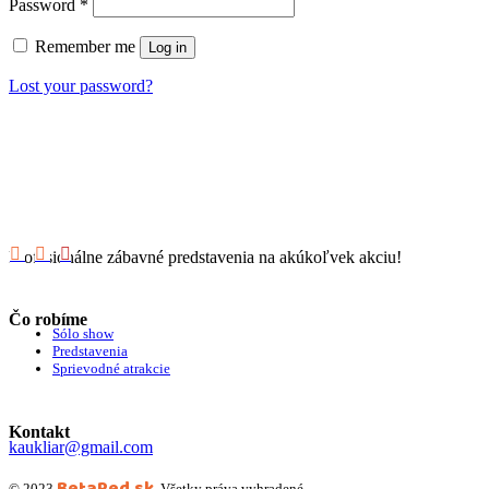
Password
*
Remember me
Log in
Lost your password?
Profesionálne zábavné predstavenia na akúkoľvek akciu!
Čo robíme
Sólo show
Predstavenia
Sprievodné atrakcie
Kontakt
kaukliar@gmail.com
BetaRed.sk
© 2023
, Všetky práva vyhradené