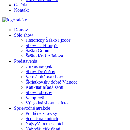
Galéria
Kontakt
Domov
Sólo show
Historický Šaško Fjodor
Show na Hran(i)e
Šaško Gumo
Šaško Krak z Iglova
Predstavenia
Cirkus naopak
Show Drsňošov
Veselá ohňová show
Škriatkovsky dobré Vianoce
Kaukliar hľadá ženu
Show robošov
Vampíroši
V(h)odná show na leto
Sprievodné atrakcie
Pouličné showky
Sedlač na koňoch
Najvyšší remeselníci
Najvyšší cirkušanti