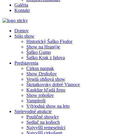
Galéria
Kontakt
Domov
Sólo show
Historický Šaško Fjodor
Show na Hran(i)e
Šaško Gumo
Šaško Krak z Iglova
Predstavenia
Cirkus naopak
Show Drsňošov
Veselá ohňová show
Škriatkovsky dobré Vianoce
Kaukliar hľadá ženu
Show robošov
Vampíroši
V(h)odná show na leto
Sprievodné atrakcie
Pouličné showky
Sedlač na koňoch
Najvyšší remeselníci
Najvyšší cirkušanti