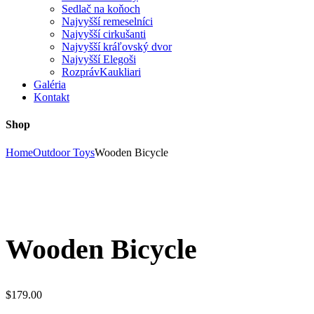
Sedlač na koňoch
Najvyšší remeselníci
Najvyšší cirkušanti
Najvyšší kráľovský dvor
Najvyšší Elegoši
RozprávKaukliari
Galéria
Kontakt
Shop
Home
Outdoor Toys
Wooden Bicycle
Wooden Bicycle
$
179.00