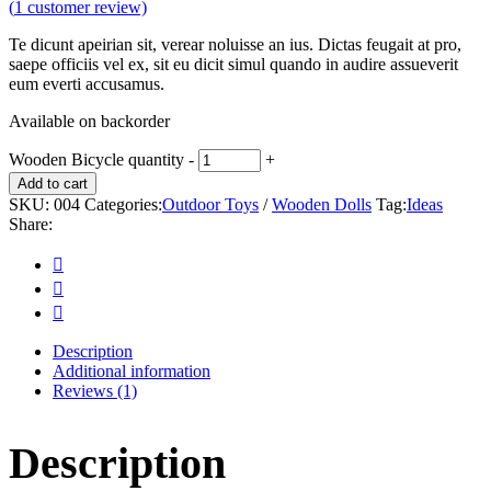
(
1
customer review)
Te dicunt apeirian sit, verear noluisse an ius. Dictas feugait at pro,
saepe officiis vel ex, sit eu dicit simul quando in audire assueverit
eum everti accusamus.
Available on backorder
Wooden Bicycle quantity
-
+
Add to cart
SKU:
004
Categories:
Outdoor Toys
/
Wooden Dolls
Tag:
Ideas
Share:
Description
Additional information
Reviews (1)
Description