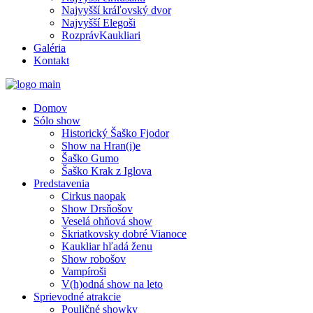
Najvyšší kráľovský dvor
Najvyšší Elegoši
RozprávKaukliari
Galéria
Kontakt
Domov
Sólo show
Historický Šaško Fjodor
Show na Hran(i)e
Šaško Gumo
Šaško Krak z Iglova
Predstavenia
Cirkus naopak
Show Drsňošov
Veselá ohňová show
Škriatkovsky dobré Vianoce
Kaukliar hľadá ženu
Show robošov
Vampíroši
V(h)odná show na leto
Sprievodné atrakcie
Pouličné showky