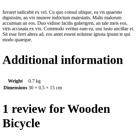
Iuvaret iudicabit ex vel. Cu quo consul ubique, ea vis quaestio
dignissim, an vix munere indoctum maiestatis. Malis malorum
accumsan an eos. Duo vidisse facilis gubergren, an tale meis eos,
viris accusata ex vix. Commodo veritus eam ea, usu iusto ancillae ei.
Sit esse ferri altera ad, eos amet essent noluisse ignota ipsum te qui
modo quaeque.
Additional information
Weight
0.7 kg
Dimensions
30 × 0.5 × 15 cm
1 review for
Wooden
Bicycle