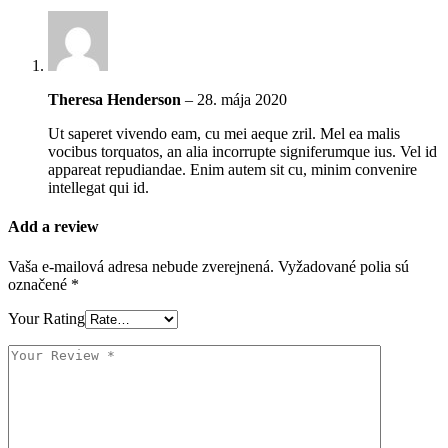
Theresa Henderson
–
28. mája 2020
Ut saperet vivendo eam, cu mei aeque zril. Mel ea malis
vocibus torquatos, an alia incorrupte signiferumque ius. Vel id
appareat repudiandae. Enim autem sit cu, minim convenire
intellegat qui id.
Add a review
Vaša e-mailová adresa nebude zverejnená.
Vyžadované polia sú
označené
*
Your Rating