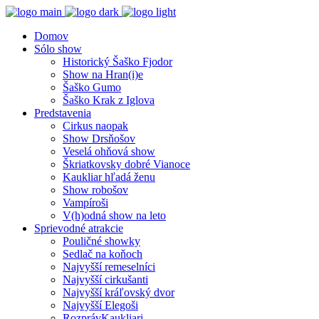
Domov
Sólo show
Historický Šaško Fjodor
Show na Hran(i)e
Šaško Gumo
Šaško Krak z Iglova
Predstavenia
Cirkus naopak
Show Drsňošov
Veselá ohňová show
Škriatkovsky dobré Vianoce
Kaukliar hľadá ženu
Show robošov
Vampíroši
V(h)odná show na leto
Sprievodné atrakcie
Pouličné showky
Sedlač na koňoch
Najvyšší remeselníci
Najvyšší cirkušanti
Najvyšší kráľovský dvor
Najvyšší Elegoši
RozprávKaukliari