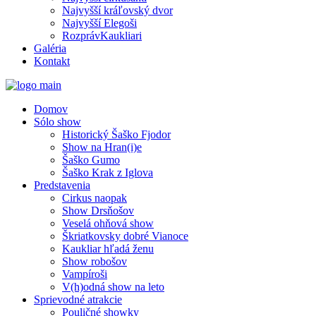
Najvyšší kráľovský dvor
Najvyšší Elegoši
RozprávKaukliari
Galéria
Kontakt
Domov
Sólo show
Historický Šaško Fjodor
Show na Hran(i)e
Šaško Gumo
Šaško Krak z Iglova
Predstavenia
Cirkus naopak
Show Drsňošov
Veselá ohňová show
Škriatkovsky dobré Vianoce
Kaukliar hľadá ženu
Show robošov
Vampíroši
V(h)odná show na leto
Sprievodné atrakcie
Pouličné showky