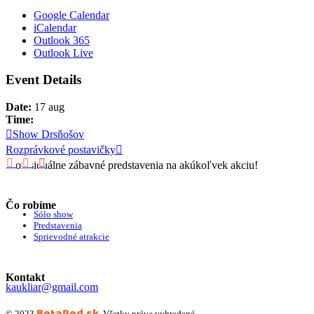
Google Calendar
iCalendar
Outlook 365
Outlook Live
Event Details
Date:
17 aug
Time:
Show Drsňošov
Rozprávkové postavičky
Profesionálne zábavné predstavenia na akúkoľvek akciu!
Čo robíme
Sólo show
Predstavenia
Sprievodné atrakcie
Kontakt
kaukliar@gmail.com
BetaRed.sk
© 2023
, Všetky práva vyhradené