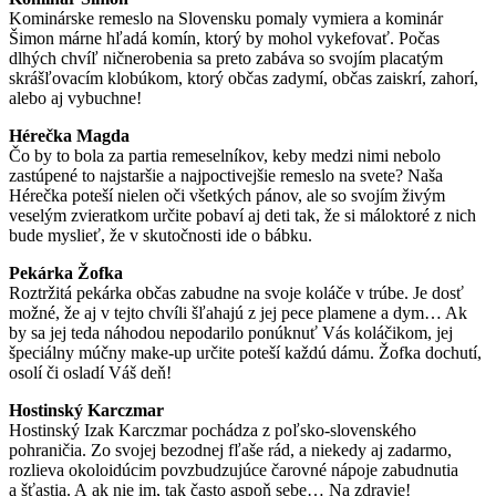
Kominárske remeslo na Slovensku pomaly vymiera a kominár
Šimon márne hľadá komín, ktorý by mohol vykefovať. Počas
dlhých chvíľ ničnerobenia sa preto zabáva so svojím placatým
skrášľovacím klobúkom, ktorý občas zadymí, občas zaiskrí, zahorí,
alebo aj vybuchne!
Hérečka Magda
Čo by to bola za partia remeselníkov, keby medzi nimi nebolo
zastúpené to najstaršie a najpoctivejšie remeslo na svete? Naša
Hérečka poteší nielen oči všetkých pánov, ale so svojím živým
veselým zvieratkom určite pobaví aj deti tak, že si máloktoré z nich
bude myslieť, že v skutočnosti ide o bábku.
Pekárka Žofka
Roztržitá pekárka občas zabudne na svoje koláče v trúbe. Je dosť
možné, že aj v tejto chvíli šľahajú z jej pece plamene a dym… Ak
by sa jej teda náhodou nepodarilo ponúknuť Vás koláčikom, jej
špeciálny múčny make-up určite poteší každú dámu. Žofka dochutí,
osolí či osladí Váš deň!
Hostinský Karczmar
Hostinský Izak Karczmar pochádza z poľsko-slovenského
pohraničia. Zo svojej bezodnej fľaše rád, a niekedy aj zadarmo,
rozlieva okoloidúcim povzbudzujúce čarovné nápoje zabudnutia
a šťastia. A ak nie im, tak často aspoň sebe… Na zdravie!