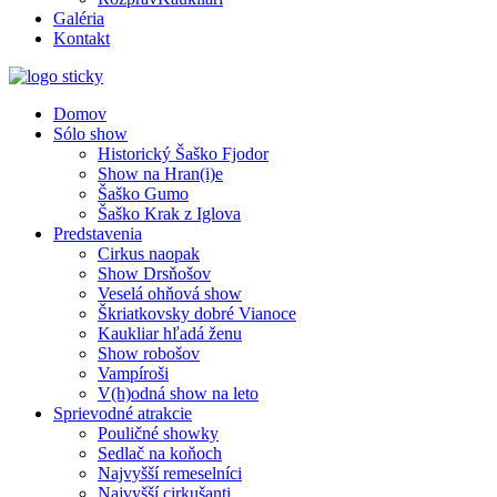
Galéria
Kontakt
Domov
Sólo show
Historický Šaško Fjodor
Show na Hran(i)e
Šaško Gumo
Šaško Krak z Iglova
Predstavenia
Cirkus naopak
Show Drsňošov
Veselá ohňová show
Škriatkovsky dobré Vianoce
Kaukliar hľadá ženu
Show robošov
Vampíroši
V(h)odná show na leto
Sprievodné atrakcie
Pouličné showky
Sedlač na koňoch
Najvyšší remeselníci
Najvyšší cirkušanti