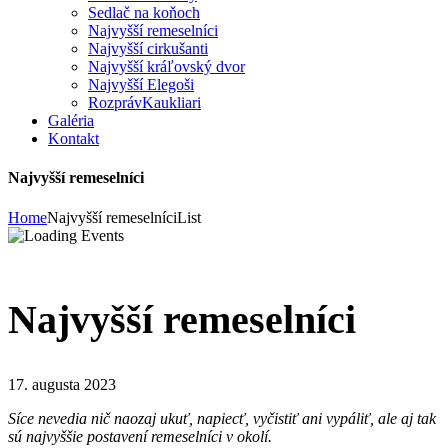
Sedlač na koňoch
Najvyšší remeselníci
Najvyšší cirkušanti
Najvyšší kráľovský dvor
Najvyšší Elegoši
RozprávKaukliari
Galéria
Kontakt
Najvyšší remeselníci
Home
Najvyšší remeselníci
List
Najvyšší remeselníci
17. augusta 2023
Síce nevedia nič naozaj ukuť, napiecť, vyčistiť ani vypáliť, ale aj tak
sú najvyššie postavení remeselníci v okolí.