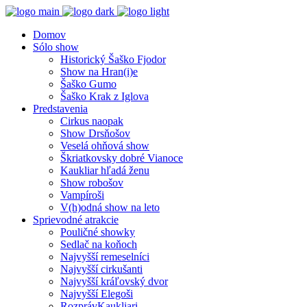
Domov
Sólo show
Historický Šaško Fjodor
Show na Hran(i)e
Šaško Gumo
Šaško Krak z Iglova
Predstavenia
Cirkus naopak
Show Drsňošov
Veselá ohňová show
Škriatkovsky dobré Vianoce
Kaukliar hľadá ženu
Show robošov
Vampíroši
V(h)odná show na leto
Sprievodné atrakcie
Pouličné showky
Sedlač na koňoch
Najvyšší remeselníci
Najvyšší cirkušanti
Najvyšší kráľovský dvor
Najvyšší Elegoši
RozprávKaukliari