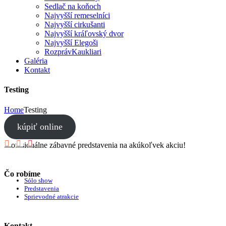
Sedlač na koňoch
Najvyšší remeselníci
Najvyšší cirkušanti
Najvyšší kráľovský dvor
Najvyšší Elegoši
RozprávKaukliari
Galéria
Kontakt
Testing
Home
Testing
kúpiť online
Profesionálne zábavné predstavenia na akúkoľvek akciu!
Čo robíme
Sólo show
Predstavenia
Sprievodné atrakcie
Kontakt