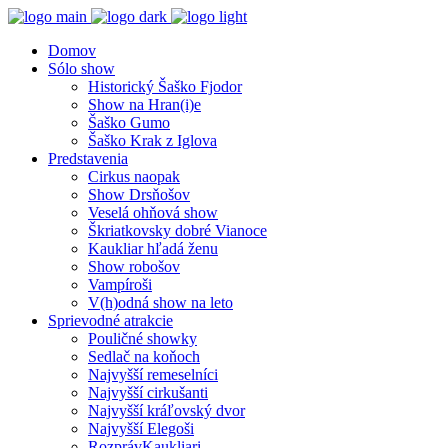
Domov
Sólo show
Historický Šaško Fjodor
Show na Hran(i)e
Šaško Gumo
Šaško Krak z Iglova
Predstavenia
Cirkus naopak
Show Drsňošov
Veselá ohňová show
Škriatkovsky dobré Vianoce
Kaukliar hľadá ženu
Show robošov
Vampíroši
V(h)odná show na leto
Sprievodné atrakcie
Pouličné showky
Sedlač na koňoch
Najvyšší remeselníci
Najvyšší cirkušanti
Najvyšší kráľovský dvor
Najvyšší Elegoši
RozprávKaukliari