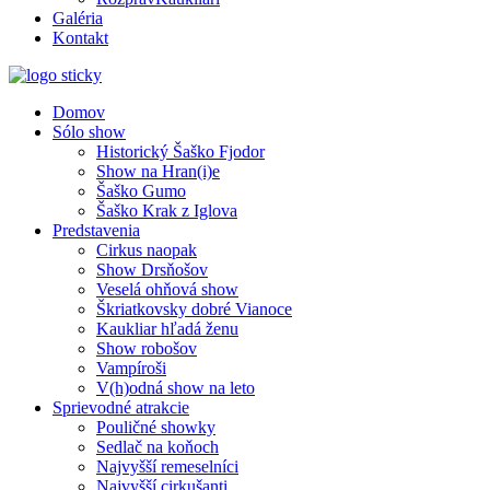
Galéria
Kontakt
Domov
Sólo show
Historický Šaško Fjodor
Show na Hran(i)e
Šaško Gumo
Šaško Krak z Iglova
Predstavenia
Cirkus naopak
Show Drsňošov
Veselá ohňová show
Škriatkovsky dobré Vianoce
Kaukliar hľadá ženu
Show robošov
Vampíroši
V(h)odná show na leto
Sprievodné atrakcie
Pouličné showky
Sedlač na koňoch
Najvyšší remeselníci
Najvyšší cirkušanti