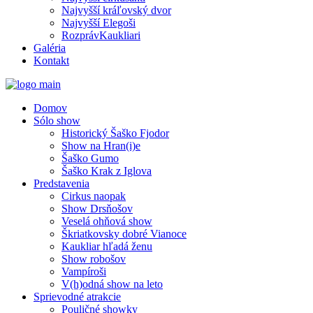
Najvyšší kráľovský dvor
Najvyšší Elegoši
RozprávKaukliari
Galéria
Kontakt
Domov
Sólo show
Historický Šaško Fjodor
Show na Hran(i)e
Šaško Gumo
Šaško Krak z Iglova
Predstavenia
Cirkus naopak
Show Drsňošov
Veselá ohňová show
Škriatkovsky dobré Vianoce
Kaukliar hľadá ženu
Show robošov
Vampíroši
V(h)odná show na leto
Sprievodné atrakcie
Pouličné showky